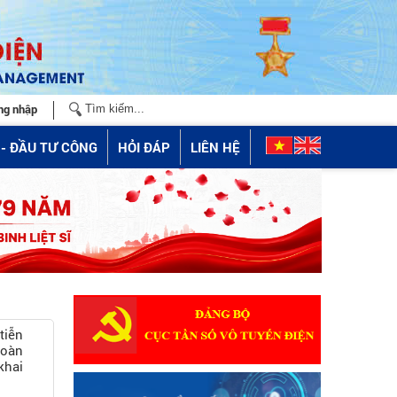
ng nhập
- ĐẦU TƯ CÔNG
HỎI ĐÁP
LIÊN HỆ
tiễn
oàn
khai