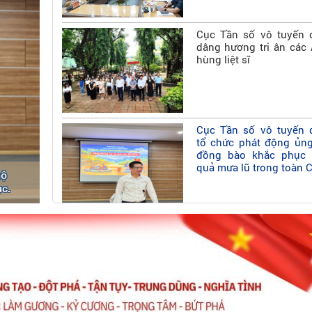
Cục Tần số vô tuyến 
dâng hương tri ân các
hùng liệt sĩ
Cục Tần số vô tuyến 
tổ chức phát động ủn
đồng bào khắc phục
quả mưa lũ trong toàn C
hộ
c.
Phương án tổ chức đấu
quyền sử dụng tần s
tuyến điện đối với băng
900-915 MHz và 945
MHz