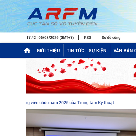
17:42 | 06/08/2026 (GMT+7)
RSS
Sơ đồ cổng
GIỚI THIỆU
TIN TỨC - SỰ KIỆN
VĂN BẢN 
òng 1 kỳ tuyển dụng viên chức năm 2025 của Trung tâm Kỹ thuật