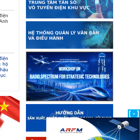
điện
 Anh
điện
g hộ
 hậu
ục.
 giá
ố vô
[ - ]
 tần
-960