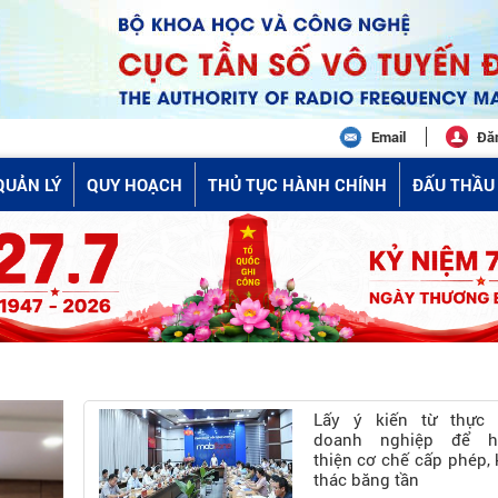
Email
Đă
QUẢN LÝ
QUY HOẠCH
THỦ TỤC HÀNH CHÍNH
ĐẤU THẦU 
Lấy ý kiến từ thực 
doanh nghiệp để h
thiện cơ chế cấp phép, 
thác băng tần