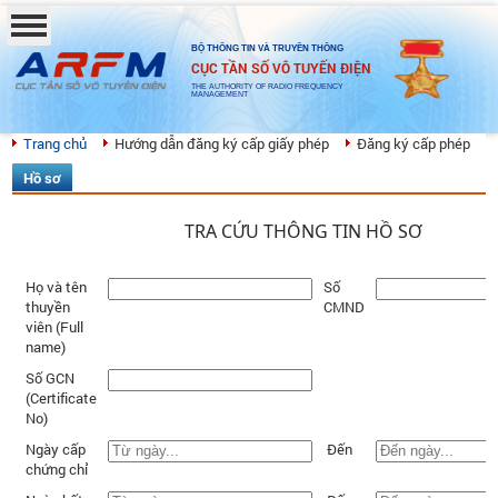
BỘ THÔNG TIN VÀ TRUYỀN THÔNG
CỤC TẦN SỐ VÔ TUYẾN ĐIỆN
THE AUTHORITY OF RADIO FREQUENCY
MANAGEMENT
Trang chủ
Hướng dẫn đăng ký cấp giấy phép
Đăng ký cấp phép
Hồ sơ
TRA CỨU THÔNG TIN HỒ SƠ
Họ và tên
Số
thuyền
CMND
viên (Full
name)
Số GCN
(Certificate
No)
Ngày cấp
Đến
chứng chỉ