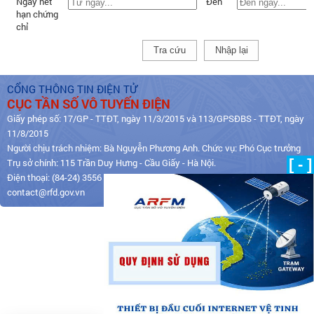
Ngày hết
Đến
hạn chứng
chỉ
Tra cứu
Nhập lại
CỔNG THÔNG TIN ĐIỆN TỬ
CỤC TẦN SỐ VÔ TUYẾN ĐIỆN
Giấy phép số: 17/GP - TTĐT, ngày 11/3/2015 và 113/GPSĐBS - TTĐT, ngày
11/8/2015
Người chịu trách nhiệm: Bà Nguyễn Phương Anh. Chức vụ: Phó Cục trưởng
[ - ]
Trụ sở chính: 115 Trần Duy Hưng - Cầu Giấy - Hà Nội.
Điện thoại: (84-24) 3556 4919 | Fax: (84-24) 3556 4930 | Email:
contact@rfd.gov.vn