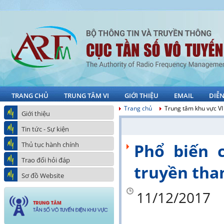
TRANG CHỦ
TRUNG TÂM VI
GIỚI THIỆU
EMAIL
DIỄ
Trang chủ
Trung tâm khu vực VI
Giới thiệu
Tin tức - Sự kiện
Thủ tục hành chính
Phổ biến 
Trao đổi hỏi đáp
truyền th
Sơ đồ Website
11/12/2017