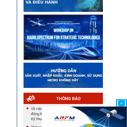
THÔNG BÁO
[ - ]
Về việc công nhận kết quả tuyển dụng lao
động hợp đồng năm 2025 của Trung tâm
Kỹ thuật
Thông báo số 33/TB-TTKT về việc gia hạn