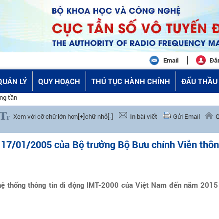
Email
Đă
QUẢN LÝ
QUY HOẠCH
THỦ TỤC HÀNH CHÍNH
ĐẤU THẦU 
ng tần
Xem với cỡ chữ lớn hơn[+]
chữ nhỏ[-]
In bài viết
Gửi Email
Q
01/2005 của Bộ trưởng Bộ Bưu chính Viễn thô
 hệ thống thông tin di động IMT-2000 của Việt Nam đến năm 2015