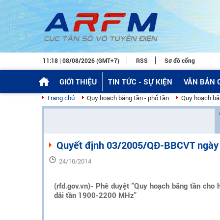
11:18 | 08/08/2026 (GMT+7)
RSS
Sơ đồ cổng
GIỚI THIỆU
TIN TỨC - SỰ KIỆN
VĂN BẢN 
Trang chủ
Quy hoạch băng tần - phổ tần
Quy hoạch bă
Quyết định 03/2005/QĐ-BBCVT ngày 17/
24/10/2014
(rfd.gov.vn)- Phê duyệt "Quy hoạch băng tần cho
dải tần 1900-2200 MHz"