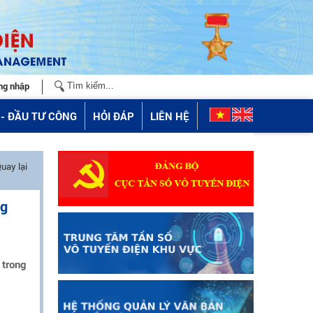
ng nhập
- ĐẦU TƯ CÔNG
HỎI ĐÁP
LIÊN HỆ
uay lại
ng
 trong