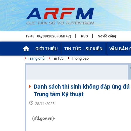
19:43 | 06/08/2026 (GMT+7)
RSS
Sơ đồ cổng
GIỚI THIỆU
TIN TỨC - SỰ KIỆN
VĂN BẢN 
Trang chủ
Tin tức
Thông báo
Danh sách thí sinh không đáp ứng đủ
Trung tâm Kỹ thuật
28/11/2025
(rfd.gov.vn)-