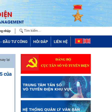
ng nhập
- ĐẦU TƯ CÔNG
HỎI ĐÁP
LIÊN HỆ
uay lại
25 của