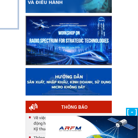
THÔNG BÁO
[ - ]
Về việc công nhận kết quả tuyển dụng lao
động hợp đồng năm 2025 của Trung tâm
Kỹ thuật
Thông báo số 33/TB-TTKT về việc gia hạn