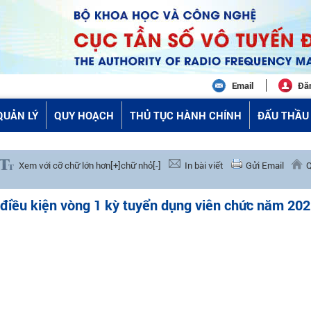
Email
Đă
QUẢN LÝ
QUY HOẠCH
THỦ TỤC HÀNH CHÍNH
ĐẤU THẦU 
Xem với cỡ chữ lớn hơn[+]
chữ nhỏ[-]
In bài viết
Gửi Email
Q
 điều kiện vòng 1 kỳ tuyển dụng viên chức năm 20