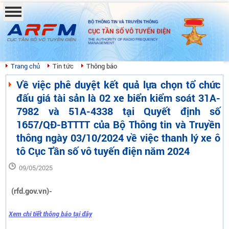
BỘ THÔNG TIN VÀ TRUYỀN THÔNG
CỤC TẦN SỐ VÔ TUYẾN ĐIỆN
THE AUTHORITY OF RADIO FREQUENCY
MANAGEMENT
Trang chủ
Tin tức
Thông báo
Về việc phê duyệt kết quả lựa chọn tổ chức
đấu giá tài sản là 02 xe biển kiểm soát 31A-
7982 và 51A-4338 tại Quyết định số
1657/QĐ-BTTTT của Bộ Thông tin và Truyền
thông ngày 03/10/2024 về việc thanh lý xe ô
tô Cục Tần số vô tuyến điện năm 2024
09/05/2025
(rfd.gov.vn)-
Xem chi tiết thông báo tại đây