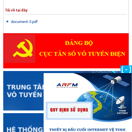
Tải về tại đây
document-3.pdf
[ - ]