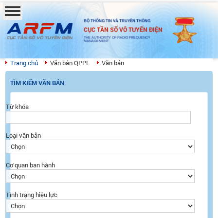
BỘ THÔNG TIN VÀ TRUYỀN THÔNG
CỤC TẦN SỐ VÔ TUYẾN ĐIỆN
THE AUTHORITY OF RADIO FREQUENCY
MANAGEMENT
Trang chủ
Văn bản QPPL
Văn bản
TÌM KIẾM VĂN BẢN
Từ khóa
Loại văn bản
Cơ quan ban hành
Tình trạng hiệu lực