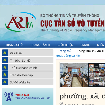
TRANG CHỦ
TRUNG TÂM II
GIỚI THIỆU
EMAIL
DIỄN
Trang chủ
Trung tâm khu vực II
Giới thiệu
Hoạt động sự kiện
Tin tức - Sự kiện
Thủ tục hành chính
Trao đổi hỏi đáp
Sơ đồ Website
phường, xã, 