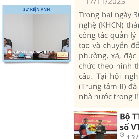
17/11/2025
SỰ KIỆN ẢNH
Trong hai ngày 
nghệ (KHCN) thà
công tác quản lý
tạo và chuyển đổ
Lãnh đạo Trung tâm II
phường, xã, đặc
chức theo hình t
cầu. Tại hội ng
(Trung tâm II) đ
nhà nước trong lĩ
Bộ 
số V
13/