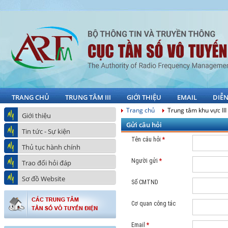
TRANG CHỦ
TRUNG TÂM III
GIỚI THIỆU
EMAIL
DIỄ
Trang chủ
Trung tâm khu vực III
Giới thiệu
Gửi câu hỏi
Tin tức - Sự kiện
Tên câu hỏi
*
Thủ tục hành chính
Người gửi
*
Trao đổi hỏi đáp
Sơ đồ Website
Số CMTND
Cơ quan công tác
Email
*