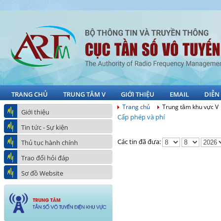
TRANG CHỦ
TRUNG TÂM V
GIỚI THIỆU
EMAIL
DIỄN
Trang chủ
Trung tâm khu vực V
Giới thiệu
Cấp phép và phí
Tin tức - Sự kiện
Các tin đã đưa:
Thủ tục hành chính
Trao đổi hỏi đáp
Sơ đồ Website