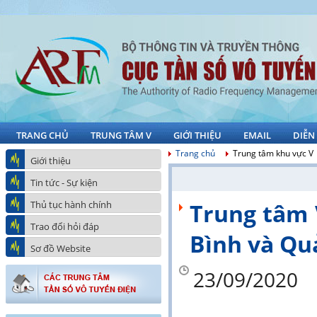
TRANG CHỦ
TRUNG TÂM V
GIỚI THIỆU
EMAIL
DIỄN
Trang chủ
Trung tâm khu vực V
Giới thiệu
Tin tức - Sự kiện
Thủ tục hành chính
Trung tâm V
Trao đổi hỏi đáp
Bình và Q
Sơ đồ Website
23/09/2020