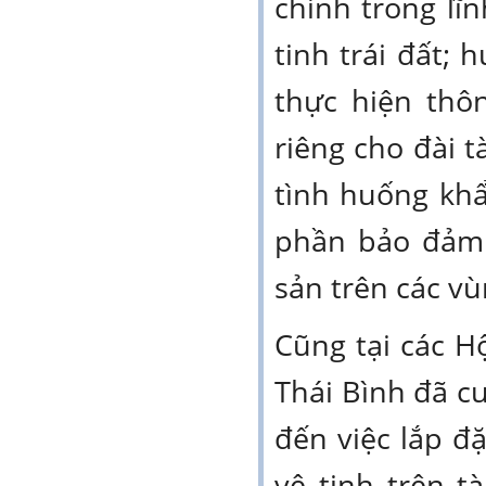
chính trong lĩn
tinh trái đất;
thực hiện thô
riêng cho đài t
tình huống kh
phần bảo đảm 
sản trên các vù
Cũng tại các 
Thái Bình đã c
đến việc lắp đặ
vệ tinh trên t