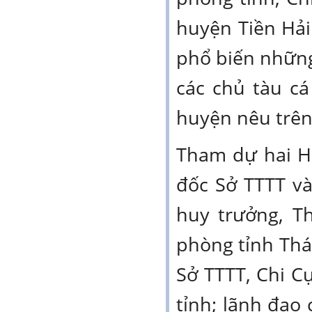
huyện Tiền Hải
phổ biến những
các chủ tàu cá
huyện nêu trên
Tham dự hai H
đốc Sở TTTT va
huy trưởng, T
phòng tỉnh Thái
Sở TTTT, Chi C
tỉnh; lãnh đạo