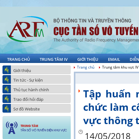
TRANG CHỦ
TRUNG TÂM IV
GIỚI THIỆU
EMAIL
DIỄ
Trang chủ
Trung tâm khu vực IV
Giới thiệu
Tin tức - Sự kiện
Thủ tục hành chính
Tập huấn 
Trao đổi hỏi đáp
chức làm c
Sơ đồ Website
vực thông 
14/05/2018