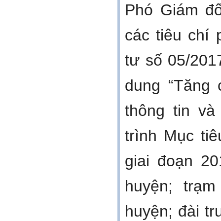
Phó Giám đố
các tiêu chí
tư số 05/201
dung “Tăng 
thông tin v
trình Mục ti
giai đoạn 20
huyện; trạm
huyện; đài tr