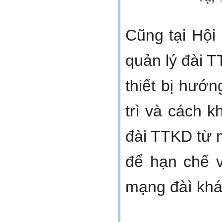
Cũng tại Hộ
quản lý đài T
thiết bị hướ
trì và cách 
đài TTKD từ
để hạn chế v
mạng đàì khá