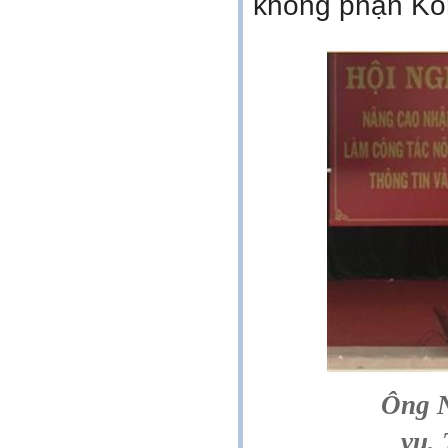
không phận K
Ông N
vụ, 