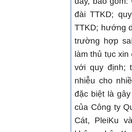
dây, bao gồm:
đài TTKD; quy
TTKD; hướng dâ
trường hợp sa
làm thủ tục xin
với quy định;
nhiễu cho nhiề
đặc biệt là gây
của Công ty Qu
Cát, PleiKu v