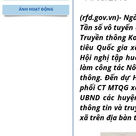
ẢNH HOẠT ĐỘNG
(rfd.gov.vn)- N
Tần số vô tuyến 
Truyền thông K
tiêu Quốc gia
Hội nghị tập h
làm công tác Nô
thông. Đến dự H
phối CT MTQG x
UBND các huyện
thông tin và tr
xã trên địa bàn