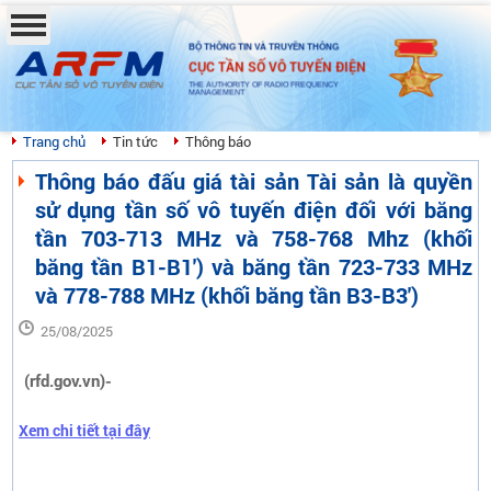
BỘ THÔNG TIN VÀ TRUYỀN THÔNG
CỤC TẦN SỐ VÔ TUYẾN ĐIỆN
THE AUTHORITY OF RADIO FREQUENCY
MANAGEMENT
Trang chủ
Tin tức
Thông báo
Thông báo đấu giá tài sản Tài sản là quyền
sử dụng tần số vô tuyến điện đối với băng
tần 703-713 MHz và 758-768 Mhz (khối
băng tần B1-B1') và băng tần 723-733 MHz
và 778-788 MHz (khối băng tần B3-B3')
25/08/2025
(rfd.gov.vn)-
Xem chi tiết tại đây