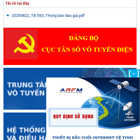
Tải về tại đây
20250822_TB 593_Thong bao dau gia.pdf
[ - ]