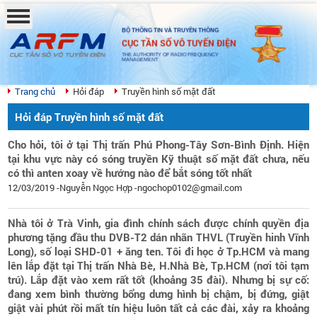
BỘ THÔNG TIN VÀ TRUYỀN THÔNG
CỤC TẦN SỐ VÔ TUYẾN ĐIỆN
THE AUTHORITY OF RADIO FREQUENCY
MANAGEMENT
Trang chủ
Hỏi đáp
Truyền hình số mặt đất
Hỏi đáp Truyền hình số mặt đất
Cho hỏi, tôi ở tại Thị trấn Phú Phong-Tây Sơn-Bình Định. Hiện
tại khu vực này có sóng truyền Kỹ thuật số mặt đất chưa, nếu
có thì anten xoay về hướng nào để bắt sóng tốt nhất
12/03/2019 -Nguyễn Ngọc Hợp -ngochop0102@gmail.com
Nhà tôi ở Trà Vinh, gia đình chính sách được chính quyền địa
phương tặng đầu thu DVB-T2 dán nhãn THVL (Truyền hinh Vĩnh
Long), số loại SHD-01 + ăng ten. Tôi đi học ở Tp.HCM và mang
lên lắp đặt tại Thị trấn Nhà Bè, H.Nhà Bè, Tp.HCM (nơi tôi tạm
trú). Lắp đặt vào xem rất tốt (khoảng 35 đài). Nhưng bị sự cố:
đang xem bình thường bổng dưng hình bị chậm, bị đứng, giật
giật vài phút rồi mất tín hiệu luôn tất cả các đài, xảy ra khoảng