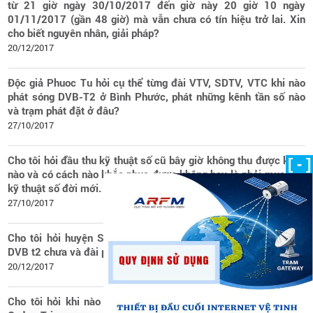
từ 21 giờ ngày 30/10/2017 đến giờ này 20 giờ 10 ngày
01/11/2017 (gần 48 giờ) mà vẫn chưa có tín hiệu trở lai. Xin
cho biết nguyên nhân, giải pháp?
20/12/2017
Độc giả Phuoc Tu hỏi cụ thể từng đài VTV, SDTV, VTC khi nào
phát sóng DVB-T2 ở Bình Phước, phát những kênh tần số nào
và trạm phát đặt ở đâu?
27/10/2017
Cho tôi hỏi đầu thu kỹ thuật số cũ bây giờ không thu được kênh
[ - ]
nào và có cách nào khắc phục được không hay là phải mua đầu
kỹ thuật số đời mới.
27/10/2017
Cho tôi hỏi huyện Sơn Động của tỉnh Bắc Giang đã phủ sóng
DVB t2 chưa và đài phát sóng được đặt ở đâu ?
20/12/2017
Cho tôi hỏi khi nào VTC và RTB, AVG phát sóng DVB-T2 tại