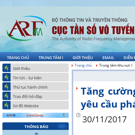
TRANG CHỦ
TRUNG TÂM I
GIỚI THIỆU
EMAIL
DIỄN
Trang chủ
Trung tâm khu vực I
Giới thiệu
Tin tức - Sự kiện
Thủ tục hành chính
Tăng cườn
Trao đổi hỏi đáp
yêu cầu ph
Sơ đồ Website
30/11/2017
THÔNG BÁO