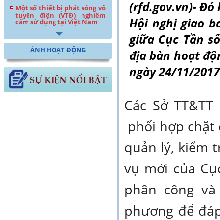
(rfd.gov.vn)- Đo
Một số thiết bị phát sóng vô
tuyến điện (VTĐ) nghiêm
Hội nghị giao b
cấm sử dụng tại Việt Nam
giữa Cục Tần 
ẢNH HOẠT ĐỘNG
địa bàn hoạt đ
ngày 24/11/2017
Các Sở TT&T
phối hợp chặt c
quản lý, kiểm t
vụ mới của Cục
phân công và 
phương để đáp