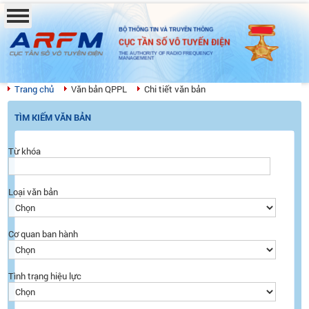
BỘ THÔNG TIN VÀ TRUYỀN THÔNG
CỤC TẦN SỐ VÔ TUYẾN ĐIỆN
THE AUTHORITY OF RADIO FREQUENCY
MANAGEMENT
Trang chủ
Văn bản QPPL
Chi tiết văn bản
TÌM KIẾM VĂN BẢN
Từ khóa
Loại văn bản
Cơ quan ban hành
Tình trạng hiệu lực