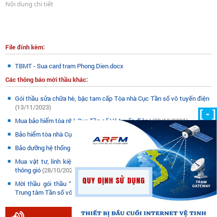
Nội dung chi tiết
File đính kèm:
TBMT - Sua card tram Phong Dien.docx
Các thông báo mời thầu khác:
Gói thầu sửa chữa hè, bậc tam cấp Tòa nhà Cục Tần số vô tuyến điện
(13/11/2023)
[ - ]
Mua bảo hiểm tòa nhà Cục Tần số Vô tuyến điện/
(29/10/2021)
Bảo hiểm tòa nhà Cục Tần số vô tuyến điện/
(29/10/2021)
Bảo dưỡng hệ thống thang máy Thyssen./
(29/10/2021)
Mua vật tư, linh kiện dự phòng cho hệ thống điều hòa không khí và
thông gió
(28/10/2021)
Mời thầu gói thầu “Mua sắm máy phân tích tín hiệu 4G và 5G cho
Trung tâm Tần số vô tuyến điện khu vực I, II, III”
(06/10/2021)
LOẠI HÌNH DỰ ÁN