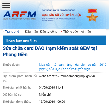
BỘ THÔNG TIN VÀ TRUYỀN THÔNG
CỤC TẦN SỐ VÔ TUYẾN ĐIỆN
THE AUTHORITY OF RADIO FREQUENCY
MANAGEMENT
Trang chủ
Đấu thầu - Đầu tư công
Thông báo mời thầu
Thông báo mời thầu
Sửa chữa card DAQ trạm kiểm soát GEW tại
Phong Điền
Thuộc dự án:
Mua sắm tài sản, hàng hóa, dịch vụ năm 2019
(đợt 2) của Cục Tần số vô tuyến điện
Địa điểm phát hành hồ
website: http://muasamcong.mpi.gov.vn
sơ:
Thời gian phát hành:
04/09/2019 11:43
Giá bán hồ sơ:
Miễn phí
Thời gian đóng thầu:
16/09/2019 - 09:00