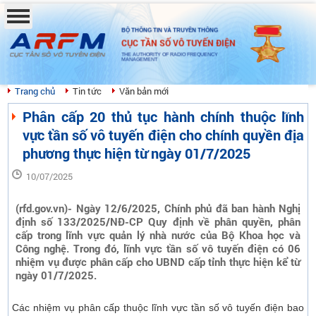
BỘ THÔNG TIN VÀ TRUYỀN THÔNG
CỤC TẦN SỐ VÔ TUYẾN ĐIỆN
THE AUTHORITY OF RADIO FREQUENCY
MANAGEMENT
Trang chủ
Tin tức
Văn bản mới
Phân cấp 20 thủ tục hành chính thuộc lĩnh
vực tần số vô tuyến điện cho chính quyền địa
phương thực hiện từ ngày 01/7/2025
10/07/2025
(rfd.gov.vn)- Ngày 12/6/2025, Chính phủ đã ban hành Nghị
định số 133/2025/NĐ-CP Quy định về phân quyền, phân
cấp trong lĩnh vực quản lý nhà nước của Bộ Khoa học và
Công nghệ. Trong đó, lĩnh vực tần số vô tuyến điện có 06
nhiệm vụ được phân cấp cho UBND cấp tỉnh thực hiện kể từ
ngày 01/7/2025.
Các nhiệm vụ phân cấp thuộc lĩnh vực tần số vô tuyến điện bao