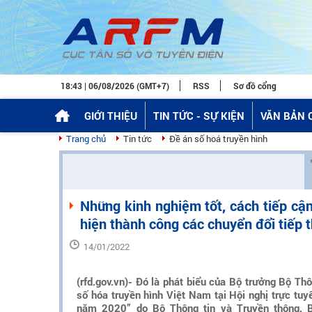
18:43 | 06/08/2026 (GMT+7)
RSS
Sơ đồ cổng
GIỚI THIỆU
TIN TỨC - SỰ KIỆN
VĂN BẢN 
Trang chủ
Tin tức
Đề án số hoá truyền hình
Những kinh nghiệm tốt, cách tiếp cậ
hiện thành công các chuyển đổi tiếp 
14/01/2022
(rfd.gov.vn)- Đó là phát biểu của Bộ trưởng Bộ 
số hóa truyền hình Việt Nam tại Hội nghị trực tuy
năm 2020” do Bộ Thông tin và Truyền thông, 