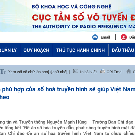
Email
Đă
QUẢN LÝ
QUY HOẠCH
THỦ TỤC HÀNH CHÍNH
ĐẤU THẦU 
Xem với cỡ chữ lớn hơn[+]
chữ nhỏ[-]
In bài viết
Gửi Email
Q
n phù hợp của số hoá truyền hình sẽ giúp Việt Na
theo
Thông tin và Truyền thông Nguyễn Mạnh Hùng – Trưởng Ban Chỉ đạo
ến tổng kết “Đề án số hóa truyền dẫn, phát sóng truyền hình mặt đ
Ban Chỉ đạo Đề án số hóa truyền hình Việt Nam tổ chức chiều