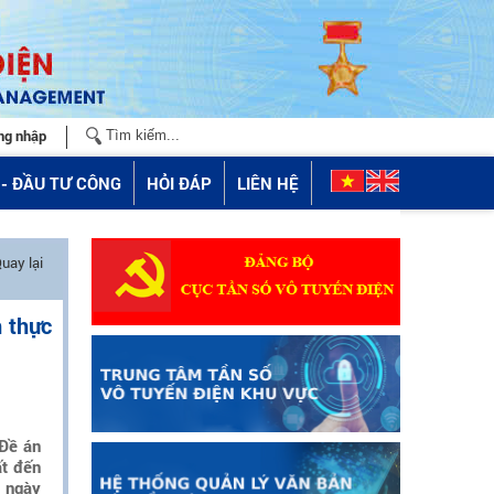
ng nhập
- ĐẦU TƯ CÔNG
HỎI ĐÁP
LIÊN HỆ
uay lại
m thực
 Đề án
ất đến
 ngày