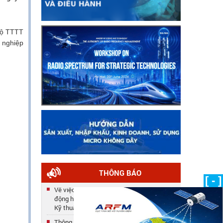
Bộ TTTT
h nghiệp
THÔNG BÁO
[ - ]
Về việc công nhận kết quả tuyển dụng lao
động hợp đồng năm 2025 của Trung tâm
Kỹ thuật
Thông báo số 33/TB-TTKT về việc gia hạn