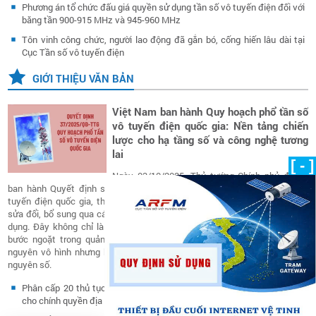
Phương án tổ chức đấu giá quyền sử dụng tần số vô tuyến điện đối với
băng tần 900-915 MHz và 945-960 MHz
Tôn vinh công chức, người lao động đã gắn bó, cống hiến lâu dài tại
Cục Tần số vô tuyến điện
GIỚI THIỆU VĂN BẢN
Việt Nam ban hành Quy hoạch phổ tần số
vô tuyến điện quốc gia: Nền tảng chiến
lược cho hạ tầng số và công nghệ tương
lai
[ - ]
Ngày 03/10/2025, Thủ tướng Chính phủ đã ký
ban hành Quyết định số 37/2025/QĐ-TTg về Quy hoạch phổ tần số vô
tuyến điện quốc gia, thay thế Quyết định số 71/2013/QĐ-TTg (đã được
sửa đổi, bổ sung qua các năm 2017, 2021, 2024) sau hơn một thập kỷ áp
dụng. Đây không chỉ là một văn bản kỹ thuật chuyên ngành, mà còn là
bước ngoặt trong quản lý và khai thác tài nguyên tần số – nguồn tài
nguyên vô hình nhưng hữu hạn, có giá trị chiến lược hàng đầu trong kỷ
nguyên số.
Phân cấp 20 thủ tục hành chính thuộc lĩnh vực tần số vô tuyến điện
cho chính quyền địa phương thực hiện từ ngày 01/7/2025