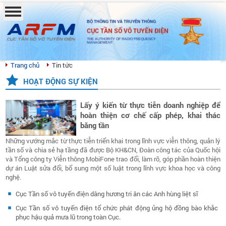
BỘ THÔNG TIN VÀ TRUYỀN THÔNG
CỤC TẦN SỐ VÔ TUYẾN ĐIỆN
THE AUTHORITY OF RADIO FREQUENCY
MANAGEMENT
Trang chủ
Tin tức
HOẠT ĐỘNG SỰ KIỆN
Lấy ý kiến từ thực tiễn doanh nghiệp để
hoàn thiện cơ chế cấp phép, khai thác
băng tần
Những vướng mắc từ thực tiễn triển khai trong lĩnh vực viễn thông, quản lý
tần số và chia sẻ hạ tầng đã được Bộ KH&CN, Đoàn công tác của Quốc hội
và Tổng công ty Viễn thông MobiFone trao đổi, làm rõ, góp phần hoàn thiện
dự án Luật sửa đổi, bổ sung một số luật trong lĩnh vực khoa học và công
nghệ.
Cục Tần số vô tuyến điện dâng hương tri ân các Anh hùng liệt sĩ
Cục Tần số vô tuyến điện tổ chức phát động ủng hộ đồng bào khắc
phục hậu quả mưa lũ trong toàn Cục.