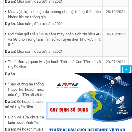
Dự án:
Mua sắm, đầu tư năm 2021
Mua vật tư, linh kiện dự phòng cho hệ thống điều hòa
28/10/2021
không khí và thông gió
Dự án:
Mua sắm, đầu tư năm 2021
Mời thầu gói thầu “Mua sắm máy phân tích tín hiệu 4G
06/10/2021
và 5G cho Trung tâm Tần số vô tuyến điện khu vực I, II,
III”
Dự án:
Mua sắm, đầu tư năm 2021
Thuê đơn vị quản lý vận hành Toà nhà Cục Tần số vô
29/07/2021
tuyến điện.
[ - ]
Dự án:
“Bảo dưỡng hệ thống điều hòa không khí và thông gió”
18/11/2020
thuộc kế hoạch mua sắm dịch vụ năm 2020 (lần 02)
của Cục Tần số vô tuyến điện
Dự án:
Kế hoạch mua sắm tài sản năm 2020 của Cục Tần
số vô tuyến điện
Dich vụ sửa chữa card DAQ và mô đun SBC của trạm
11/11/2020
kiểm soát Vĩnh Yên
Dự án:
Kế hoạch mua sắm tài sản năm 2020 của Cục Tần