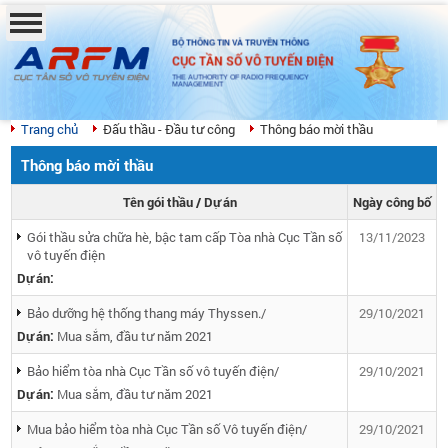
BỘ THÔNG TIN VÀ TRUYỀN THÔNG
CỤC TẦN SỐ VÔ TUYẾN ĐIỆN
THE AUTHORITY OF RADIO FREQUENCY
MANAGEMENT
Trang chủ
Đấu thầu - Đầu tư công
Thông báo mời thầu
Thông báo mời thầu
Tên gói thầu / Dự án
Ngày công bố
Gói thầu sửa chữa hè, bậc tam cấp Tòa nhà Cục Tần số
13/11/2023
vô tuyến điện
Dự án:
Bảo dưỡng hệ thống thang máy Thyssen./
29/10/2021
Dự án:
Mua sắm, đầu tư năm 2021
Bảo hiểm tòa nhà Cục Tần số vô tuyến điện/
29/10/2021
Dự án:
Mua sắm, đầu tư năm 2021
Mua bảo hiểm tòa nhà Cục Tần số Vô tuyến điện/
29/10/2021