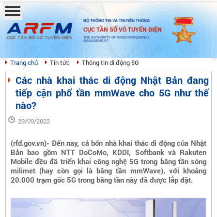
BỘ THÔNG TIN VÀ TRUYỀN THÔNG
CỤC TẦN SỐ VÔ TUYẾN ĐIỆN
THE AUTHORITY OF RADIO FREQUENCY
MANAGEMENT
Trang chủ
Tin tức
Thông tin di động 5G
Các nhà khai thác di động Nhật Bản đang
tiếp cận phổ tần mmWave cho 5G như thế
nào?
29/09/2022
(rfd.gov.vn)- Đến nay, cả bốn nhà khai thác di động của Nhật
Bản bao gồm NTT DoCoMo, KDDI, Softbank và Rakuten
Mobile đều đã triển khai công nghệ 5G trong băng tần sóng
milimet (hay còn gọi là băng tần mmWave), với khoảng
20.000 trạm gốc 5G trong băng tần này đã được lắp đặt.