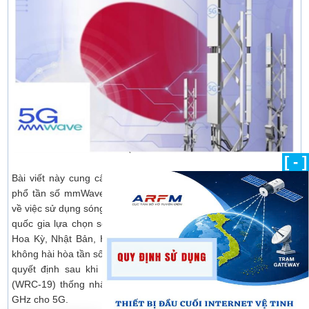
[ - ]
Bài viết này cung cấp thông tin về tình hình triển khai 5G trên
phổ tần số mmWave tại Nhật Bản như một mô hình tham khảo
về việc sử dụng sóng mmWave. Tuy nhiên, cần lưu ý rằng một số
quốc gia lựa chọn sớm phổ tần số trong băng tần 28 GHz như
Hoa Kỳ, Nhật Bản, Hàn Quốc cho 5G phải đối mặt với tình thế
không hài hòa tần số với phần còn lại của thế giới, vốn chỉ đưa ra
quyết định sau khi Hội nghị thông tin vô tuyến thế giới 2019
(WRC-19) thống nhất quy hoạch phổ tần số trong băng tần 26
GHz cho 5G.