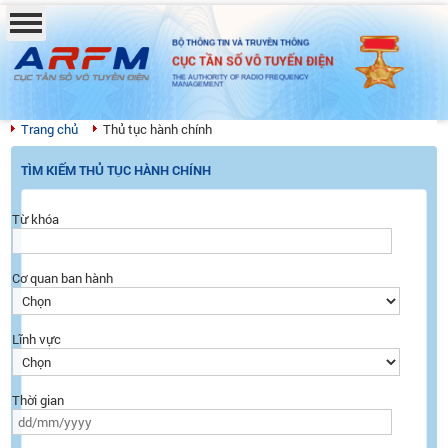
BỘ THÔNG TIN VÀ TRUYỀN THÔNG
CỤC TẦN SỐ VÔ TUYẾN ĐIỆN
THE AUTHORITY OF RADIO FREQUENCY
MANAGEMENT
Trang chủ
Thủ tục hành chính
TÌM KIẾM THỦ TỤC HÀNH CHÍNH
Từ khóa
Cơ quan ban hành
Lĩnh vực
Thời gian