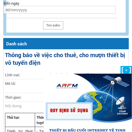
Đến ngày
Danh sách
Thông báo về việc cho thuê, cho mượn thiết bị
vô tuyến điện
[ - ]
Lĩnh vực:
Cho thuê, cho mượn thiết bị VTĐ
Mô tả:
Thông báo về việc cho thuê, cho mượn thiết bị
vô tuyến điện
Thời gian:
08/05/2015
Nội dung
Thủ tục
Thông báo về việc cho thuê, cho mượn thiết bị vô
tuyến điện
Trình tự thực
- Trước khi bàn giao thiết bị vô tuyến điện cho bên