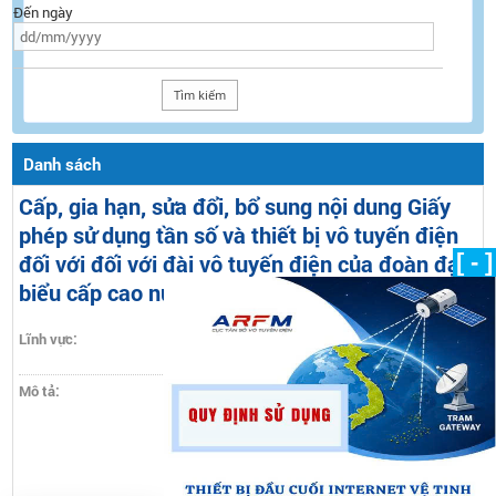
Đến ngày
Danh sách
Cấp, gia hạn, sửa đổi, bổ sung nội dung Giấy
phép sử dụng tần số và thiết bị vô tuyến điện
[ - ]
đối với đối với đài vô tuyến điện của đoàn đại
biểu cấp cao nước ngoài
Lĩnh vực:
Đại biểu cấp cao nước ngoài miễn trừ ngoại
giao
Mô tả:
Cấp, gia hạn, sửa đổi, bổ sung nội dung Giấy
phép sử dụng tần số và thiết bị vô tuyến điện
đối với đối với đài vô tuyến điện của đoàn đại
biểu cấp cao nước ngoài được hưởng quy chế
ưu đãi, miễn trừ ngoại giao, phóng viên nước
ngoài đi theo phục vụ đoàn (trừ đài vệ tinh trái