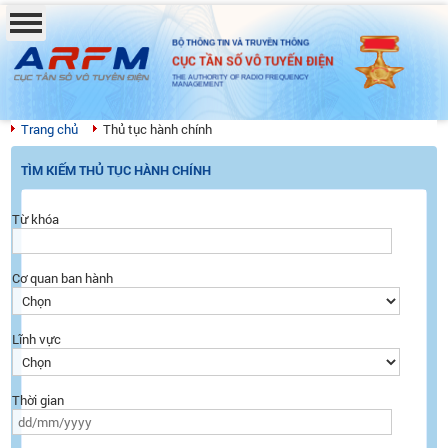
BỘ THÔNG TIN VÀ TRUYỀN THÔNG
CỤC TẦN SỐ VÔ TUYẾN ĐIỆN
THE AUTHORITY OF RADIO FREQUENCY
MANAGEMENT
Trang chủ
Thủ tục hành chính
TÌM KIẾM THỦ TỤC HÀNH CHÍNH
Từ khóa
Cơ quan ban hành
Lĩnh vực
Thời gian