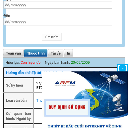
Đến
Toàn văn
Thuộc tính
Tải về
In
Hiệu lực:
Còn hiệu lực
Ngày ban hành:
20/05/2009
[ - ]
Hướng dẫn chế độ tài chính đối với Cục Tần số vô tuyến điện
97/2009/TT-
Số ký hiệu
Ngày ban hành
20/05/2009
BTC
Ngày có hiệu
Loại văn bản
Thông tư
lực
Cơ quan ban
hành/ Người ký