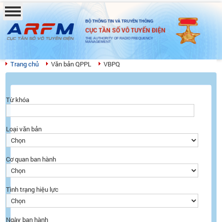
BỘ THÔNG TIN VÀ TRUYỀN THÔNG
CỤC TẦN SỐ VÔ TUYẾN ĐIỆN
THE AUTHORITY OF RADIO FREQUENCY
MANAGEMENT
Trang chủ
Văn bản QPPL
VBPQ
Từ khóa
Loại văn bản
Cơ quan ban hành
Tình trạng hiệu lực
Ngày ban hành