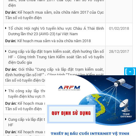
điện
Dự án:
Kế hoạch mua sắm, sửa chữa năm 2017 của Cục
Tần số vô tuyến điện
Tổ chức Hội nghị Vô tuyến khu vực Châu Á Thái Bình
01/02/2018
Dương lần thứ 23 (AWG-23) tại Việt Nam
Dự án:
Kế hoạch mua sắm và sửa chữa năm 2018
Cung cấp và lắp đặt trạm kiểm soát, định hướng tần số
28/12/2017
HF - Công trình Trung tâm Kiểm soát tần số vô tuyến
điện Quốc gia
Dự án:
Gói thầu “Cung cấp và lắp đặt trạm kiểm soát,
[ - ]
định hướng tần số HF” - Công trình “Trung tâm Kiểm soát
tần số vô tuyến điện Quốc gia”
Thi công xây lắp thuộc dự án Trung tâm Tần số vô
12/12/2017
tuyến điện khu vực IV - Cần Thơ
Dự án:
Kế hoạch mua sắm, sửa chữa năm 2017 của Cục
Tần số vô tuyến điện
Cung cấp và lắp đặt trạm kiểm soát, định hướng tần số
07/12/2017
HF
Dự án:
Kế hoạch mua sắm, sửa chữa năm 2017 của Cục