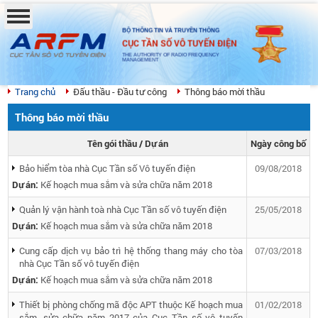
BỘ THÔNG TIN VÀ TRUYỀN THÔNG
CỤC TẦN SỐ VÔ TUYẾN ĐIỆN
THE AUTHORITY OF RADIO FREQUENCY
MANAGEMENT
Trang chủ
Đấu thầu - Đầu tư công
Thông báo mời thầu
Thông báo mời thầu
Tên gói thầu / Dự án
Ngày công bố
Bảo hiểm tòa nhà Cục Tần số Vô tuyến điện
09/08/2018
Dự án:
Kế hoạch mua sắm và sửa chữa năm 2018
Quản lý vận hành toà nhà Cục Tần số vô tuyến điện
25/05/2018
Dự án:
Kế hoạch mua sắm và sửa chữa năm 2018
Cung cấp dịch vụ bảo trì hệ thống thang máy cho tòa
07/03/2018
nhà Cục Tần số vô tuyến điện
Dự án:
Kế hoạch mua sắm và sửa chữa năm 2018
Thiết bị phòng chống mã độc APT thuộc Kế hoạch mua
01/02/2018
sắm, sửa chữa năm 2017 của Cục Tần số vô tuyến