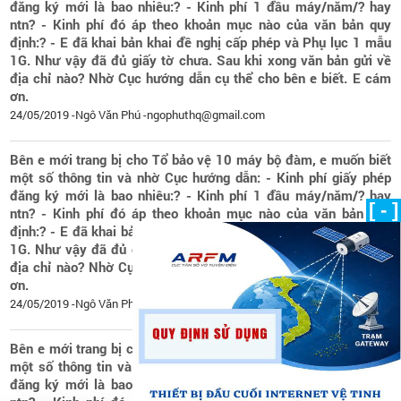
đăng ký mới là bao nhiêu:? - Kinh phí 1 đầu máy/năm/? hay
ntn? - Kinh phí đó áp theo khoản mục nào của văn bản quy
định:? - E đã khai bản khai đề nghị cấp phép và Phụ lục 1 mẫu
1G. Như vậy đã đủ giấy tờ chưa. Sau khi xong văn bản gửi về
địa chỉ nào? Nhờ Cục hướng dẫn cụ thể cho bên e biết. E cám
ơn.
24/05/2019 -Ngô Văn Phú -ngophuthq@gmail.com
Bên e mới trang bị cho Tổ bảo vệ 10 máy bộ đàm, e muốn biết
một số thông tin và nhờ Cục hướng dẫn: - Kinh phí giấy phép
đăng ký mới là bao nhiêu:? - Kinh phí 1 đầu máy/năm/? hay
[ - ]
ntn? - Kinh phí đó áp theo khoản mục nào của văn bản quy
định:? - E đã khai bản khai đề nghị cấp phép và Phụ lục 1 mẫu
1G. Như vậy đã đủ giấy tờ chưa. Sau khi xong văn bản gửi về
địa chỉ nào? Nhờ Cục hướng dẫn cụ thể cho bên e biết. E cám
ơn.
24/05/2019 -Ngô Văn Phú -ngophuthq@gmail.com
Bên e mới trang bị cho Tổ bảo vệ 10 máy bộ đàm, e muốn biết
một số thông tin và nhờ Cục hướng dẫn: - Kinh phí giấy phép
đăng ký mới là bao nhiêu:? - Kinh phí 1 đầu máy/năm/? hay