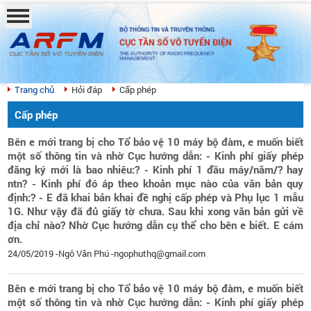
BỘ THÔNG TIN VÀ TRUYỀN THÔNG
CỤC TẦN SỐ VÔ TUYẾN ĐIỆN
THE AUTHORITY OF RADIO FREQUENCY
MANAGEMENT
Trang chủ
Hỏi đáp
Cấp phép
Cấp phép
Bên e mới trang bị cho Tổ bảo vệ 10 máy bộ đàm, e muốn biết
một số thông tin và nhờ Cục hướng dẫn: - Kinh phí giấy phép
đăng ký mới là bao nhiêu:? - Kinh phí 1 đầu máy/năm/? hay
ntn? - Kinh phí đó áp theo khoản mục nào của văn bản quy
định:? - E đã khai bản khai đề nghị cấp phép và Phụ lục 1 mẫu
1G. Như vậy đã đủ giấy tờ chưa. Sau khi xong văn bản gửi về
địa chỉ nào? Nhờ Cục hướng dẫn cụ thể cho bên e biết. E cám
ơn.
24/05/2019 -Ngô Văn Phú -ngophuthq@gmail.com
Bên e mới trang bị cho Tổ bảo vệ 10 máy bộ đàm, e muốn biết
một số thông tin và nhờ Cục hướng dẫn: - Kinh phí giấy phép