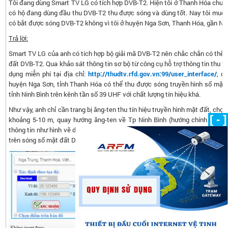
Tôi đang dùng Smart TV LG có tích hợp DVB-T2. Hiện tôi ở Thanh Hóa chưa
có hộ đang dùng đầu thu DVB-T2 thu được sóng và dùng tốt. Nay tôi muố
có bắt được sóng DVB-T2 không vì tôi ở huyện Nga Sơn, Thanh Hóa, gần Ni
Trả lời:
Smart TV LG của anh có tích hợp bộ giải mã DVB-T2 nên chắc chắn có thể 
đất DVB-T2. Qua khảo sát thông tin sơ bộ từ công cụ hỗ trợ thông tin thu t
dụng miễn phí tại địa chỉ:
http://thudtv.rfd.gov.vn:99/user_interface/
, đ
huyện Nga Sơn, tỉnh Thanh Hóa có thể thu được sóng truyền hình số mặt 
tỉnh Ninh Bình trên kênh tần số 39 UHF với chất lượng tín hiệu khá.
Như vậy, anh chỉ cần trang bị ăng-ten thu tín hiệu truyền hình mặt đất, chọn v
[ - ]
khoảng 5-10 m, quay hướng ăng-ten về Tp Ninh Bình (hướng chính Bắc _
thông tin như hình vẽ dưới đây) và tiến hành dò kênh là có thể thu xem tố
trên sóng số mặt đất DVB-T2 trên kênh tần số 39 UHF.