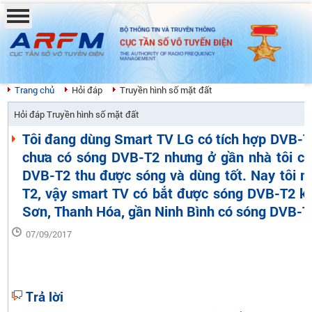
BỘ THÔNG TIN VÀ TRUYỀN THÔNG
CỤC TẦN SỐ VÔ TUYẾN ĐIỆN
THE AUTHORITY OF RADIO FREQUENCY
MANAGEMENT
Trang chủ
Hỏi đáp
Truyền hình số mặt đất
Hỏi đáp Truyền hình số mặt đất
Tôi đang dùng Smart TV LG có tích hợp DVB-T
chưa có sóng DVB-T2 nhưng ở gần nhà tôi c
DVB-T2 thu được sóng và dùng tốt. Nay tôi
T2, vậy smart TV có bắt được sóng DVB-T2 kh
Sơn, Thanh Hóa, gần Ninh Bình có sóng DVB-T
07/09/2017
Trả lời