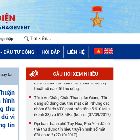
ng nhập
- ĐẦU TƯ CÔNG
HỎI ĐÁP
LIÊN HỆ
Ở Phú Thọ thì thu sóng kỹ thuật số của Đài
CÂU HỎI XEM NHIỀU
uay lại
phát nào, ở đâu? Anten quay về hướng nào
để thu sóng tốt nhất? Nên dùng anten kỹ
thuật số nào để thu sóng...
 Thuận
Tôi ở An Châu, Châu Thành, An Giang. Tôi
 hình
đang sử dụng đầu thu mặt đất. Nhưng các
g thu
nhóm đài do VTC phát trên tần số 610 MHz
(kênh 38) và 618 MHz (kênh... (07/09/2017)
 đủ vì
Địa bàn thành phố Tuy Hoà, Phú Yên đã có
ng tin
thể thu được tín hiệu truyền hình số mặt
đất chưa ? (27/10/2017)