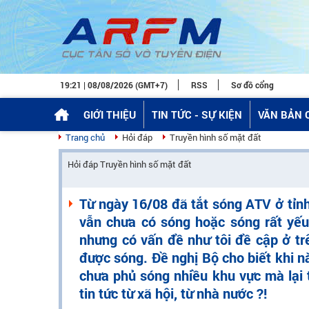
19:21 | 08/08/2026 (GMT+7)
RSS
Sơ đồ cổng
GIỚI THIỆU
TIN TỨC - SỰ KIỆN
VĂN BẢN 
Trang chủ
Hỏi đáp
Truyền hình số mặt đất
Hỏi đáp Truyền hình số mặt đất
Từ ngày 16/08 đã tắt sóng ATV ở tỉn
vẫn chưa có sóng hoặc sóng rất yếu
nhưng có vấn đề như tôi đề cập ở t
được sóng. Đề nghị Bộ cho biết khi nà
chưa phủ sóng nhiều khu vực mà lại tắ
tin tức từ xã hội, từ nhà nước ?!