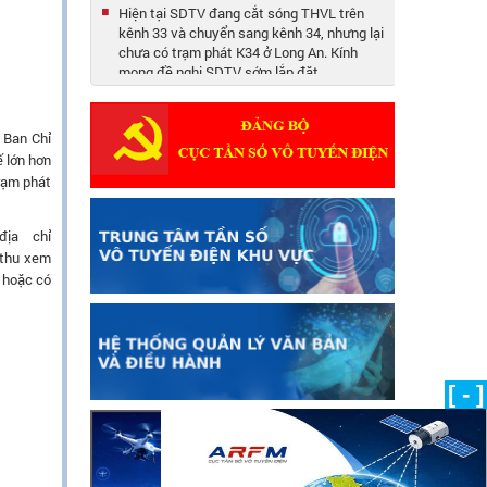
Hiện tại SDTV đang cắt sóng THVL trên
kênh 33 và chuyển sang kênh 34, nhưng lại
chưa có trạm phát K34 ở Long An. Kính
mong đề nghị SDTV sớm lắp đặt...
Tại sao tỉnh Long An không xem được Vĩnh
Long 1 và Vĩnh Long 2 trên đầu thu DVB-
 Ban Chỉ
T2, tôi dùng anten trong nhà mà không
xem được.
ế lớn hơn
rạm phát
Câu 23: Các thiết bị vô tuyến điện đặt trên
tàu cá có phải xin cấp phép sử dụng tần số
không? (10/05/2019)
ịa chỉ
 thu xem
Câu 16: Tôi hiện đang làm việc tại đài phát
t hoặc có
thanh của 01 huyện miền núi. Tôi có nghe
nói đến quy định mới về quy hoạch sử
dụng kênh tần số phát thanh...
(03/05/2019)
Câu 21: Thủ tục cấp giấy phép sử dụng tần
số vô tuyến điện đối với Đài tàu cho Tổ
[ - ]
chức, cá nhân khi mua,bán lại tàu biển,
phương tiện thủy nội địa. (08/05/2019)
Câu 51: Điều kiện để được thuê thiết bị vô
tuyến điện nghiệp dư là gì? (08/06/2019)