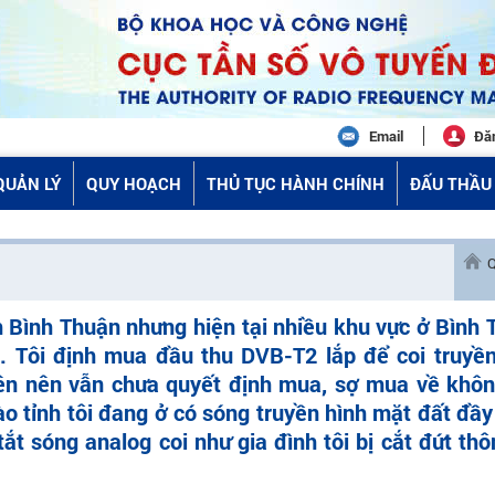
Email
Đă
QUẢN LÝ
QUY HOẠCH
THỦ TỤC HÀNH CHÍNH
ĐẤU THẦU 
Q
h Bình Thuận nhưng hiện tại nhiều khu vực ở Bình
. Tôi định mua đầu thu DVB-T2 lắp để coi truyền
rên nên vẫn chưa quyết định mua, sợ mua về khôn
o tỉnh tôi đang ở có sóng truyền hình mặt đất đầy
t sóng analog coi như gia đình tôi bị cắt đứt thô